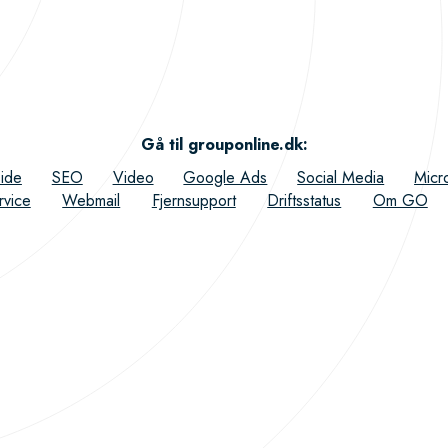
Gå til grouponline.dk
:
ide
SEO
Video
Google Ads
Social Media
Micr
rvice
Webmail
Fjernsupport
Driftsstatus
Om GO